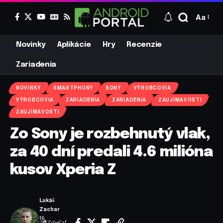
Aa
Novinky
Aplikácie
Hry
Recenzie
Zariadenia
NOVINKY
SMARTPHONY
SONY
VÝROBCOVIA
VÝROBCOVIA
ZARIADENIA
ZARIADENIA
ZAUJÍMAVOSTI
ZAUJÍMAVOSTI
Zo Sony je rozbehnutý vlak,
za 40 dní predali 4.6 milióna
kusov Xperia Z
Lukáš
Zachar
16.
Zdieľať