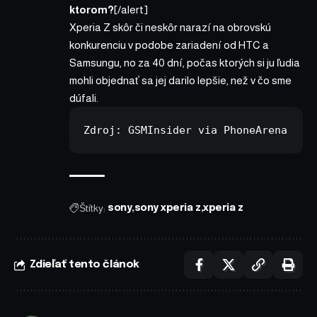
ktorom?
[/alert]
Xperia Z skôr či neskôr narazí na obrovskú
konkurenciu v podobe zariadení od HTC a
Samsungu, no za 40 dní, počas ktorých si ju ľudia
mohli objednať sa jej darilo lepšie, než v čo sme
dúfali.
Zdroj: 
GSMInsider
 via 
PhoneArena
Štítky:
sony
sony xperia z
xperia z
Zdieľať tento článok