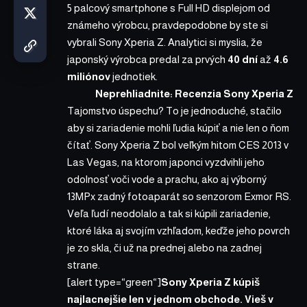
5 palcový smartphone s Full HD displejom od
známeho výrobcu, pravdepodobne by ste si
vybrali Sony Xperia Z. Analytici si myslia, že
japonský výrobca predal za prvých
40 dní
až
4.6
miliónov
jednotiek.
Neprehliadnite:
Recenzia Sony Xperia Z
Tajomstvo úspechu? To je jednoduché, stačilo
aby si zariadenie mohli ľudia kúpiť a nie len o ňom
čítať. Sony Xperia Z bol veľkým hitom CES 2013 v
Las Vegas, na ktorom japonci vyzdvihli jeho
odolnosť voči vode a prachu, ako aj výborný
13MPx zadný fotoaparát so senzorom Exmor RS.
Veľa ľudí neodolalo a tak si kúpili zariadenie,
ktoré láka aj svojím vzhľadom, keďže jeho povrch
je zo skla, či už na prednej alebo na zadnej
strane.
[alert type=“green“]
Sony Xperia Z kúpiš
najlacnejšie len v jednom obchode.
Vieš v