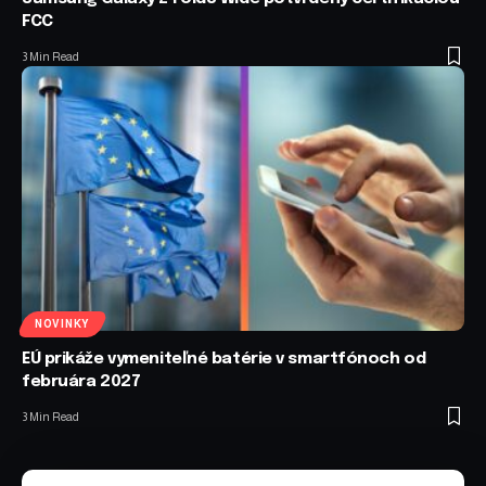
FCC
3 Min Read
NOVINKY
EÚ prikáže vymeniteľné batérie v smartfónoch od
februára 2027
3 Min Read