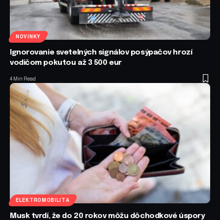
NOVINKY
Ignorovanie svetelných signálov posýpačov hrozí
vodičom pokutou až 3 500 eur
4 Min Read
ELEKTROMOBILITA
Musk tvrdí, že do 20 rokov môžu dôchodkové úspory