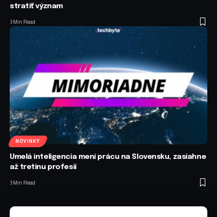
stratiť význam
3 Min Read
NOVINKY
Umelá inteligencia mení prácu na Slovensku, zasiahne
až tretinu profesií
3 Min Read