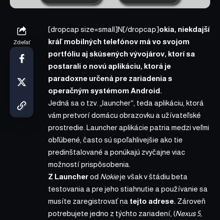
[dropcap size=small]N[/dropcap]
okia, niekdajší
kráľ mobilných telefónov má vo svojom
Zdieľať
portfóliu aj skúsených vývojárov, ktorí sa
postarali o novú aplikáciu, ktorá je
paradoxne určená pre zariadenia s
operačným systémom Android.
Jedná sa o tzv. „launcher“, teda aplikáciu, ktorá
vám pretvorí domácu obrazovku a užívateľské
prostredie. Launcher aplikácie patria medzi veľmi
obľúbené, často sú spoľahlivejšie ako tie
predinštalované a ponúkajú zvyčajne viac
možností prispôsobenia.
Z Launcher
od
Nokie
je však v štádiu beta
testovania a pre jeho stiahnutie a používanie sa
musíte zaregistrovať na
tejto adrese
.
Zároveň
potrebujete jedno z týchto zariadení, (
Nexus 5,