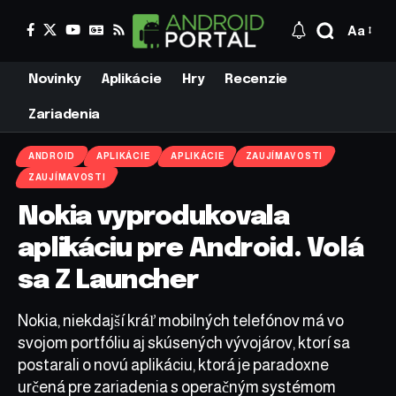
Aa
Novinky
Aplikácie
Hry
Recenzie
Zariadenia
ANDROID
APLIKÁCIE
APLIKÁCIE
ZAUJÍMAVOSTI
ZAUJÍMAVOSTI
Nokia vyprodukovala
aplikáciu pre Android. Volá
sa Z Launcher
Nokia, niekdajší kráľ mobilných telefónov má vo
svojom portfóliu aj skúsených vývojárov, ktorí sa
postarali o novú aplikáciu, ktorá je paradoxne
určená pre zariadenia s operačným systémom