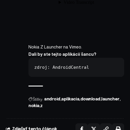
Nokia Z Launcher
na
Vimeo
.
Dali by ste tejto aplikácií šancu?
zdroj: 
AndroidCentral
Štítky:
android
aplikacia
download
launcher
nokia
z
Zdieľať tento článok