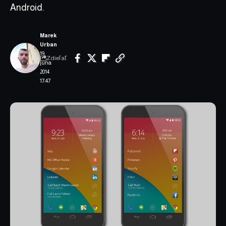
Android.
Marek
Urban
19.
Zdieľať
júna
2014
17:47