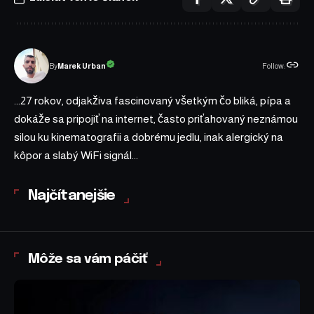
Follow:
Marek Urban
By
...27 rokov, odjakživa fascinovaný všetkým čo bliká, pípa a
dokáže sa pripojiť na internet, často priťahovaný neznámou
silou ku kinematografii a dobrému jedlu, inak alergický na
kôpor a slabý WiFi signál...
Najčítanejšie
Môže sa vám páčiť