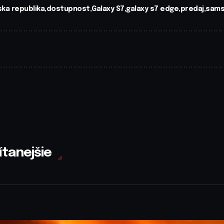
ka republika
dostupnost
Galaxy S7
galaxy s7 edge
predaj
sams
ítanejšie