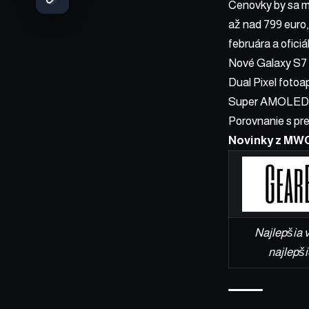
Cenovky by sa m
až nad 799 euro,
februára a ofici
Nové Galaxy S7 a
Dual Pixel fotoa
Super AMOLED dis
Porovnanie s pr
Novinky z MW
Najlepšia 
najlepši