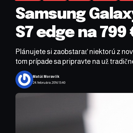
Samsung Galaxy 
S7 edge na 799 
Plánujete si zaobstarať niektorú z n
tom prípade sa pripravte na už tradičn
Matúš Moravčík
24. februára 2016 13:40