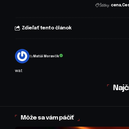
Štítky:
cena
Ces
Zdieľať tento článok
By
Matúš Moravčík
wat
Najč
Môže sa vám páčiť