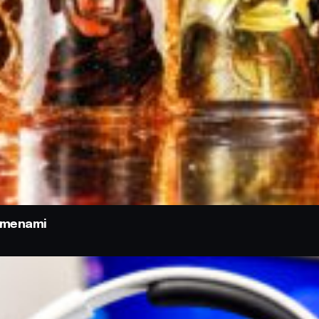
odmenami