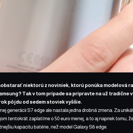
aobstarať niektorú z noviniek, ktorú ponúka modelová r
amsung? Tak v tom prípade sa pripravte na už tradične 
rok pôjdu od sedem stoviek vyššie.
nej generácii S7 edge ale nastala jedna drobná zmena. Za uniká
om tentokrát zaplatíme o 50 euro menej, a to aj napriek tomu, 
nejšiu kapacitu batérie, než model Galaxy S6 edge.