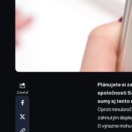
Plánujete si z
spoločnosti S
Zdieľať
sumy aj tento 
Oproti minuloroč
zahnutým displej
či výrazne mohut