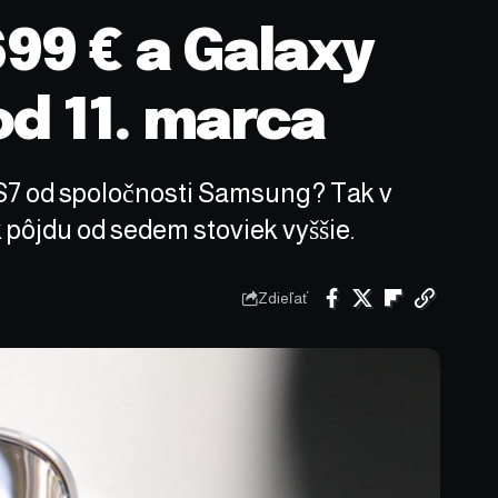
99 € a Galaxy
od 11. marca
 S7 od spoločnosti Samsung? Tak v
 pôjdu od sedem stoviek vyššie.
Zdieľať