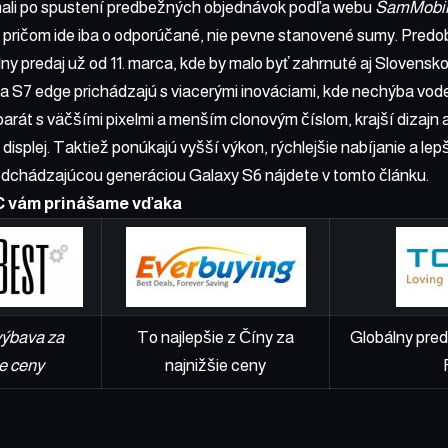
ali po spustení predbežných objednávok
podľa webu
SamMobi
 pričom ide iba o odporúčané, nie pevne stanovené sumy. Predob
álny predaj už od 11. marca, kde by malo byť zahrnuté aj Slovensk
 S7 edge prichádzajú s viacerými inováciami, kde nechýba vode
parát s väčšími pixelmi a menším clonovým číslom, krajší dizajn
plej. Taktiež ponúkajú vyšší výkon, rýchlejšie nabíjanie a lepši
edchádzajúcou generáciou Galaxy S6 nájdete
v tomto článku
.
C vám prinášame vďaka
výbava za
To najlepšie z Číny za
Globálny pred
e ceny
najnižšie ceny