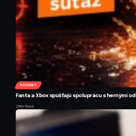
NOVINKY
Fanta a Xbox spúšťajú spoluprácu s hernými 
2 Min Read