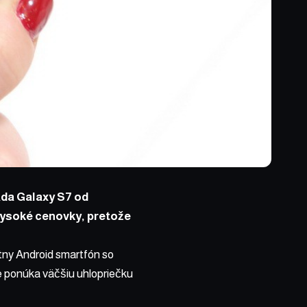
ada Galaxy S7 od
vysoké cenovky, pretože
tny Android smartfón so
že ponúka väčšiu uhlopriečku